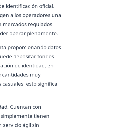
identificación oficial.
igen a los operadores una
 en mercados regulados
oder operar plenamente.
enta proporcionando datos
 puede depositar fondos
ación de identidad, en
de cantidades muy
casuales, esto significa
idad. Cuentan con
e simplemente tienen
servicio ágil sin