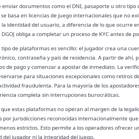
 enviar documentos como el DNI, pasaporte u otro tipo de 
se basa en licencias de juego internacionales que no ex
e la identidad del usuario, a diferencia de lo que ocurre
a DGOJ obliga a completar un proceso de KYC antes de p
 tipo de plataformas es sencillo: el jugador crea una cu
rónico, contraseña y país de residencia. A partir de ahí,
os de pago y comenzar a apostar de inmediato. La verific
reservarse para situaciones excepcionales como retiros 
ctividad fraudulenta. Para la mayoría de los apostadores 
riencia completa sin interrupciones burocráticas.
que estas plataformas no operan al margen de la legal
as por jurisdicciones reconocidas internacionalmente qu
 menos estrictos. Esto permite a los operadores ofrecer un 
del jugador ni la integridad del juego.