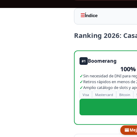
☰
Índice
Ranking 2026: Cas
Boomerang
#1
100% 
✓
Sin necesidad de DNI para reg
✓
Retiros rápidos en menos de 
✓
Amplio catálogo de slots y a
Visa
Mastercard
Bitcoin
🎰 Me