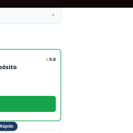
▼
5.0
★
pósito
 Rápido