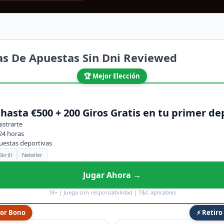
as De Apuestas Sin Dni Reviewed
🏆 Mejor Elección
hasta €500 + 200 Giros Gratis en tu primer de
istrarte
24 horas
puestas deportivas
Skrill
Neteller
Jugar Ahora →
18+ | Juega con responsabilidad | T&C aplicables
jor Bono
⚡ Retiro