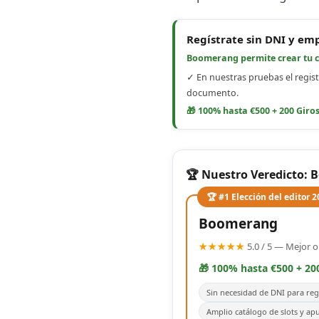
Regístrate sin DNI y em
Boomerang permite crear tu c
✓ En nuestras pruebas el regis
documento.
🎁 100% hasta €500 + 200 Giros
🏆 Nuestro Veredicto: 
🏆 #1 Elección del editor 
Boomerang
★★★★★
5.0 / 5 — Mejor 
🎁 100% hasta €500 + 200
Sin necesidad de DNI para reg
Amplio catálogo de slots y ap