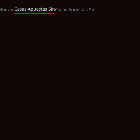
Casas Apuestas Sin
 Nuevas
Casas Apuestas Sin