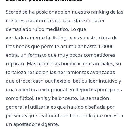
Scored se ha posicionado en nuestro ranking de las
mejores plataformas de apuestas sin hacer
demasiado ruido mediático. Lo que
verdaderamente la distingue es su estructura de
tres bonos que permite acumular hasta 1.000€
extra, un formato que muy pocos competidores
replican. Más allá de las bonificaciones iniciales, su
fortaleza reside en las herramientas avanzadas
que ofrece: cash out flexible, bet builder intuitivo y
una cobertura excepcional en deportes principales
como fútbol, tenis y baloncesto. La sensación
general al utilizarla es que ha sido diseñada por
personas que realmente entienden lo que necesita
un apostador exigente.