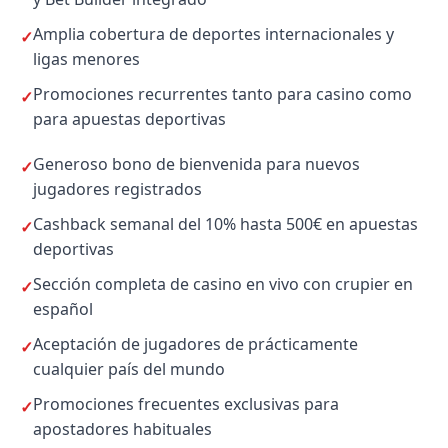
Amplia cobertura de deportes internacionales y
ligas menores
Promociones recurrentes tanto para casino como
para apuestas deportivas
Generoso bono de bienvenida para nuevos
jugadores registrados
Cashback semanal del 10% hasta 500€ en apuestas
deportivas
Sección completa de casino en vivo con crupier en
español
Aceptación de jugadores de prácticamente
cualquier país del mundo
Promociones frecuentes exclusivas para
apostadores habituales