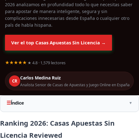
2026 analizamos en profundidad todo lo que necesitas saber
para apostar de manera inteligente, segura y sin
complicaciones innecesarias desde España o cualquier otro
país de habla hispana.
Ver el top Casas Apuestas Sin Licencia →
★★★★★
★ 4.8 · 1,579 lectores
Carlos Medina Ruiz
CR
Analista Senior de Casas de Apuestas y Juego Online en España
☰
Índice
▼
Ranking 2026: Casas Apuestas Sin
Licencia Reviewed