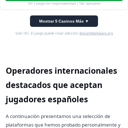
18+ | Juega con responsabilidad | T&C aplicables
Mostrar 5 Casinos Más ▼
Solo 18+. El juego puede crear adicción.
BeGambleAware.org
Operadores internacionales
destacados que aceptan
jugadores españoles
A continuación presentamos una selección de
plataformas que hemos probado personalmente y