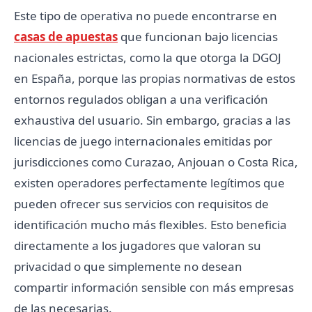
Este tipo de operativa no puede encontrarse en
casas de apuestas
que funcionan bajo licencias
nacionales estrictas, como la que otorga la DGOJ
en España, porque las propias normativas de estos
entornos regulados obligan a una verificación
exhaustiva del usuario. Sin embargo, gracias a las
licencias de juego internacionales emitidas por
jurisdicciones como Curazao, Anjouan o Costa Rica,
existen operadores perfectamente legítimos que
pueden ofrecer sus servicios con requisitos de
identificación mucho más flexibles. Esto beneficia
directamente a los jugadores que valoran su
privacidad o que simplemente no desean
compartir información sensible con más empresas
de las necesarias.