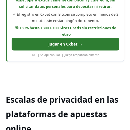
0xbet opera exclusivamente con Bitcoin y Ethereum, sin
solicitar datos personales para depositar ni retirar.
✓ El registro en 0xbet con Bitcoin se completó en menos de 3
minutos sin enviar ningún documento.
🎁 150% hasta €300 + 100 Giros Gratis sin restricciones de
retiro
Jugar en 0xbet →
18+ | Se aplican T&C | Juega responsablemente
Escalas de privacidad en las
plataformas de apuestas
online