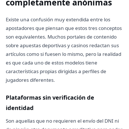
completamente anónimas
Existe una confusión muy extendida entre los
apostadores que piensan que estos tres conceptos
son equivalentes. Muchos portales de contenido
sobre apuestas deportivas y casinos redactan sus
artículos como si fuesen lo mismo, pero la realidad
es que cada uno de estos modelos tiene
características propias dirigidas a perfiles de
jugadores diferentes.
Plataformas sin verificación de
identidad
Son aquellas que no requieren el envío del DNI ni