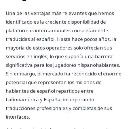
Una de las ventajas más relevantes que hemos
identificado es la creciente disponibilidad de
plataformas internacionales completamente
traducidas al español. Hasta hace pocos años, la
mayoría de estos operadores solo ofrecían sus
servicios en inglés, lo que suponía una barrera
significativa para los jugadores hispanohablantes.
Sin embargo, el mercado ha reconocido el enorme
potencial que representan los millones de
hablantes de español repartidos entre
Latinoamérica y España, incorporando
traducciones profesionales y completas de sus
interfaces.