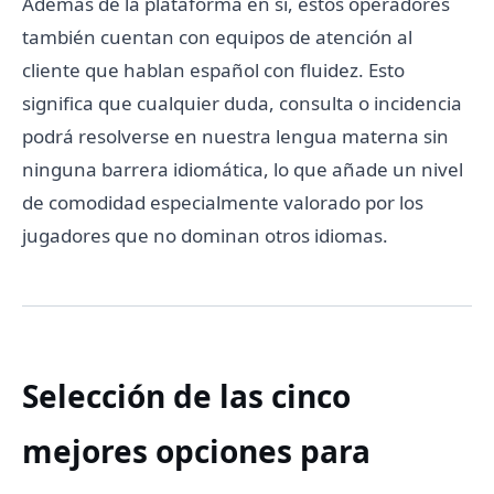
Además de la plataforma en sí, estos operadores
también cuentan con equipos de atención al
cliente que hablan español con fluidez. Esto
significa que cualquier duda, consulta o incidencia
podrá resolverse en nuestra lengua materna sin
ninguna barrera idiomática, lo que añade un nivel
de comodidad especialmente valorado por los
jugadores que no dominan otros idiomas.
Selección de las cinco
mejores opciones para