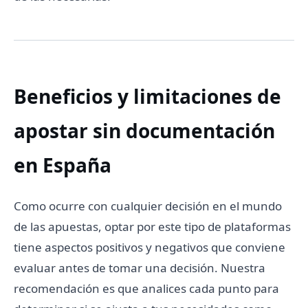
Beneficios y limitaciones de
apostar sin documentación
en España
Como ocurre con cualquier decisión en el mundo
de las apuestas, optar por este tipo de plataformas
tiene aspectos positivos y negativos que conviene
evaluar antes de tomar una decisión. Nuestra
recomendación es que analices cada punto para