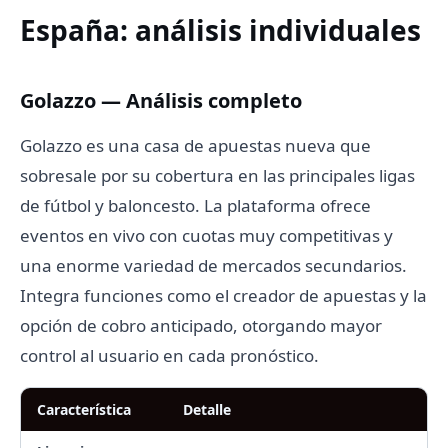
España: análisis individuales
Golazzo — Análisis completo
Golazzo es una casa de apuestas nueva que
sobresale por su cobertura en las principales ligas
de fútbol y baloncesto. La plataforma ofrece
eventos en vivo con cuotas muy competitivas y
una enorme variedad de mercados secundarios.
Integra funciones como el creador de apuestas y la
opción de cobro anticipado, otorgando mayor
control al usuario en cada pronóstico.
Característica
Detalle