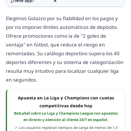
¿Tiene app?
❌
Elegimos Golazzo por su fiabilidad en los pagos y
por no imponer límites automáticos de depósito.
Ofrece promociones como la de "2 goles de
ventaja" en fútbol, que reduce el riesgo en
remontadas. Su catálogo deportivo supera los 40
deportes diferentes y su sistema de categorización
resulta muy intuitivo para localizar cualquier liga
en segundos.
Apuesta en La Liga y Champions con cuotas
competitivas desde hoy
BetLabel cubre La Liga y Champions League con apuestas
en directo y atención al cliente 24/7 en español.
✓ Los usuarios registran tiempos de carga de menos de 1,5