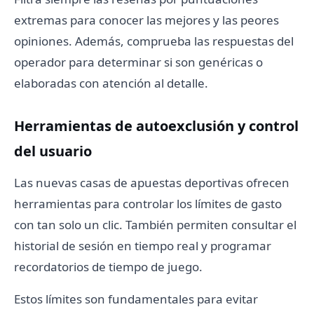
extremas para conocer las mejores y las peores
opiniones. Además, comprueba las respuestas del
operador para determinar si son genéricas o
elaboradas con atención al detalle.
Herramientas de autoexclusión y control
del usuario
Las nuevas casas de apuestas deportivas ofrecen
herramientas para controlar los límites de gasto
con tan solo un clic. También permiten consultar el
historial de sesión en tiempo real y programar
recordatorios de tiempo de juego.
Estos límites son fundamentales para evitar