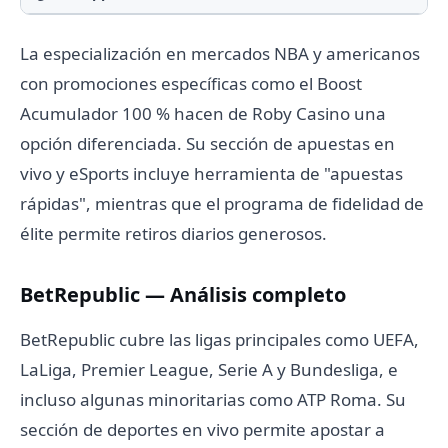
La especialización en mercados NBA y americanos
con promociones específicas como el Boost
Acumulador 100 % hacen de Roby Casino una
opción diferenciada. Su sección de apuestas en
vivo y eSports incluye herramienta de "apuestas
rápidas", mientras que el programa de fidelidad de
élite permite retiros diarios generosos.
BetRepublic — Análisis completo
BetRepublic cubre las ligas principales como UEFA,
LaLiga, Premier League, Serie A y Bundesliga, e
incluso algunas minoritarias como ATP Roma. Su
sección de deportes en vivo permite apostar a