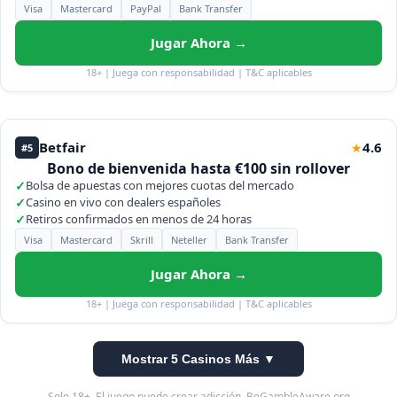
Visa
Mastercard
PayPal
Bank Transfer
Jugar Ahora →
18+ | Juega con responsabilidad | T&C aplicables
Betfair
4.6
★
#5
Bono de bienvenida hasta €100 sin rollover
✓
Bolsa de apuestas con mejores cuotas del mercado
✓
Casino en vivo con dealers españoles
✓
Retiros confirmados en menos de 24 horas
Visa
Mastercard
Skrill
Neteller
Bank Transfer
Jugar Ahora →
18+ | Juega con responsabilidad | T&C aplicables
Mostrar 5 Casinos Más ▼
Solo 18+. El juego puede crear adicción.
BeGambleAware.org