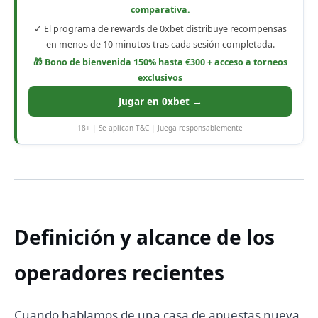
comparativa.
✓ El programa de rewards de 0xbet distribuye recompensas
en menos de 10 minutos tras cada sesión completada.
🎁 Bono de bienvenida 150% hasta €300 + acceso a torneos
exclusivos
Jugar en 0xbet →
18+ | Se aplican T&C | Juega responsablemente
Definición y alcance de los
operadores recientes
Cuando hablamos de una casa de apuestas nueva,