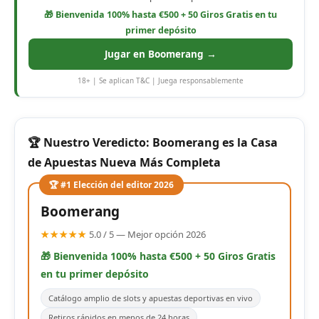
🎁 Bienvenida 100% hasta €500 + 50 Giros Gratis en tu
primer depósito
Jugar en Boomerang →
18+ | Se aplican T&C | Juega responsablemente
🏆 Nuestro Veredicto: Boomerang es la Casa
de Apuestas Nueva Más Completa
🏆 #1 Elección del editor 2026
Boomerang
★★★★★
5.0 / 5 — Mejor opción 2026
🎁 Bienvenida 100% hasta €500 + 50 Giros Gratis
en tu primer depósito
Catálogo amplio de slots y apuestas deportivas en vivo
Retiros rápidos en menos de 24 horas