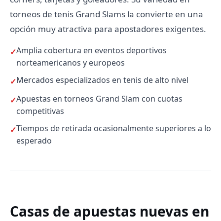
torneos de tenis Grand Slams la convierte en una
opción muy atractiva para apostadores exigentes.
Amplia cobertura en eventos deportivos
norteamericanos y europeos
Mercados especializados en tenis de alto nivel
Apuestas en torneos Grand Slam con cuotas
competitivas
Tiempos de retirada ocasionalmente superiores a lo
esperado
Casas de apuestas nuevas en