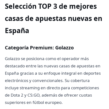
Selección TOP 3 de mejores
casas de apuestas nuevas en
España
Categoría Premium: Golazzo
Golazzo se posiciona como el operador más
destacado entre las nuevas casas de apuestas en
España gracias a su enfoque integral en deportes
electrónicos y convencionales. Su cobertura
incluye streaming en directo para competiciones
de Dota 2 y CS:GO, además de ofrecer cuotas
superiores en fútbol europeo.