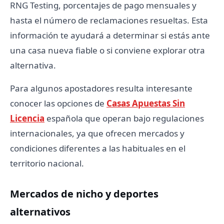
RNG Testing, porcentajes de pago mensuales y
hasta el número de reclamaciones resueltas. Esta
información te ayudará a determinar si estás ante
una casa nueva fiable o si conviene explorar otra
alternativa.
Para algunos apostadores resulta interesante
conocer las opciones de
Casas Apuestas Sin
Licencia
española que operan bajo regulaciones
internacionales, ya que ofrecen mercados y
condiciones diferentes a las habituales en el
territorio nacional.
Mercados de nicho y deportes
alternativos