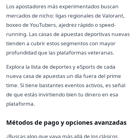
Los apostadores más experimentados buscan
mercados de nicho: ligas regionales de Valorant,
boxeo de YouTubers, ajedrez rápido o speed-
running. Las casas de apuestas deportivas nuevas
tienden a cubrir estos segmentos con mayor
profundidad que las plataformas veteranas.
Explora la lista de deportes y eSports de cada
nueva casa de apuestas un día fuera del prime
time. Si tiene bastantes eventos activos, es señal
de que estás invirtiendo bien tu dinero en esa
plataforma.
Métodos de pago y opciones avanzadas
¿Buscas algo que vaya más allá de los clásicos