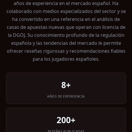
años de experiencia en el mercado español. Ha
colaborado con medios especializados del sector y se
ha convertido en una referencia en el análisis de
casas de apuestas nuevas que operan con licencia de
la DGOJ. Su conocimiento profundo de la regulación
española y las tendencias del mercado le permite
ofrecer reseñas rigurosas y recomendaciones fiables
para los jugadores españoles.
8+
AÑOS DE EXPERIENCIA
200+
RESEÑAS PUBLICADAS