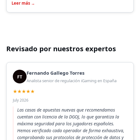
Leer más →
Revisado por nuestros expertos
Fernando Gallego Torres
FT
Analista senior de regulación iGaming en España
★★★★★
July 2026
Las casas de apuestas nuevas que recomendamos
cuentan con licencia de la DGOJ, lo que garantiza la
máxima seguridad para los jugadores españoles.
Hemos verificado cada operador de forma exhaustiva,
comprobando sus protocolos de protección de datos y